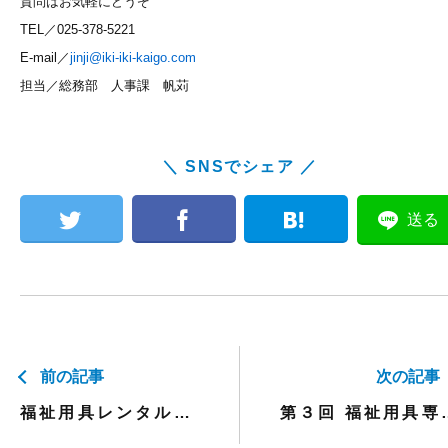
質問はお気軽にどうぞ
TEL／025-378-5221
E-mail／
jinji@iki-iki-kaigo.com
担当／総務部 人事課 帆苅
＼ SNSでシェア ／
送る
前の記事
次の記事
福祉用具レンタル・販売の専門サイトがOPENしました！
第３回 福祉用具専門相