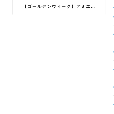
【ゴールデンウィーク】アミエル 本店・ユニゾンプラザ店 休業のお知らせ