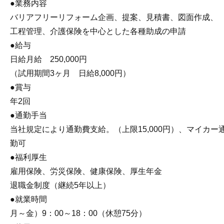
●業務内容
バリアフリーリフォーム企画、提案、見積書、図面作成、
工程管理、介護保険を中心とした各種助成の申請
●給与
日給月給 250,000円
（試用期間3ヶ月 日給8,000円）
●賞与
年2回
●通勤手当
当社規定により通勤費支給。（上限15,000円）、マイカー
勤可
●福利厚生
雇用保険、労災保険、健康保険、厚生年金
退職金制度（継続5年以上）
●就業時間
月～金）9：00～18：00（休憩75分）