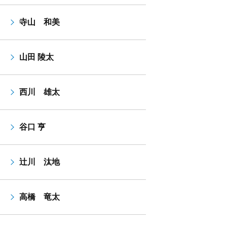
寺山 和美
山田 陵太
西川 雄太
谷口 亨
辻川 汰地
高橋 竜太