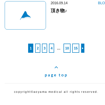
2016.09.14
BL
頂き物♪
1
2
3
4
10
15
page top
copyright©️aoyama medical all rights reserved.