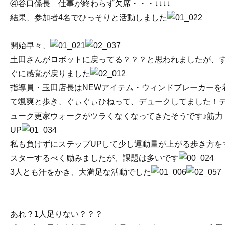
④谷口係長 仕事が終わらず欠席・・・↓↓↓↓
結果、参加者4名でひっそりと活動しました
開始早々、
土田さんがロボットに戻ってる？？？と思われましたが、
ぐに感覚が戻りました
指導員・玉田店長はNEWアイテム・ウィンドブレーカーを
て颯爽と歩き、ぐぃぐぃひねって、デュークしてました！
ューク更家ウォークがツラくなくなってきたそうです♪筋力
UP
私も負けずにステップUPして少し運動量が上がる歩き方を
スターするべく励みましたが、課題は多いです
3人とも汗をかき、大満足な活動でした
あれ？1人足りない？？？