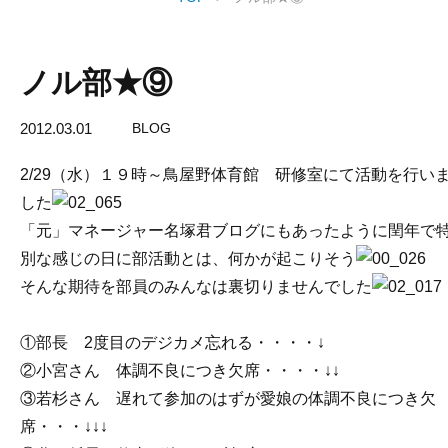
ノル部★⑨
2012.03.01
BLOG
2/29（水）１９時～鳥屋野体育館 研修室にて活動を行い
した
「元」マネージャー名塚君ブログにもあったように閏年で
別な感じの日に部活動とは、何かが起こりそう
そんな期待を部員のみんなは裏切りませんでした
①部長 2度目のデジカメ忘れる・・・・↓
②小宮さん 体調不良につき欠席・・・・↓↓
③若杉さん 遅れて参加のはずが愛娘の体調不良につき欠
席・・・↓↓↓