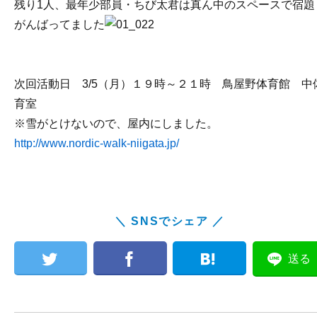
残り1人、最年少部員・ちび太君は真ん中のスペースで宿題
がんばってました
次回活動日 3/5（月）１９時～２１時 鳥屋野体育館 中
育室
※雪がとけないので、屋内にしました。
http://www.nordic-walk-niigata.jp/
＼ SNSでシェア ／
送る