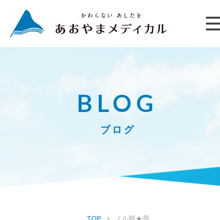
BLOG
ブログ
TOP
ノル部★⑨