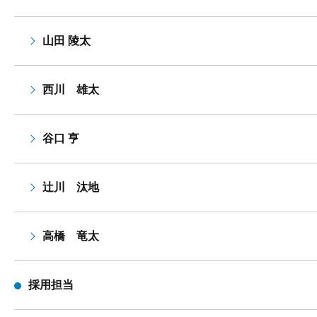
山田 陵太
西川 雄太
谷口 亨
辻川 汰地
高橋 竜太
採用担当