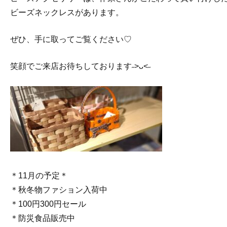
ビーズネックレスがあります。
ぜひ、手に取ってご覧ください♡⁡
笑顔でご来店お待ちしております˶˃ᴗ˂˶⁡⁡⁡
＊11月の予定⁡＊⁡⁡
＊秋冬物ファション入荷中⁡
＊100円300円セール⁡
＊防災食品販売中⁡