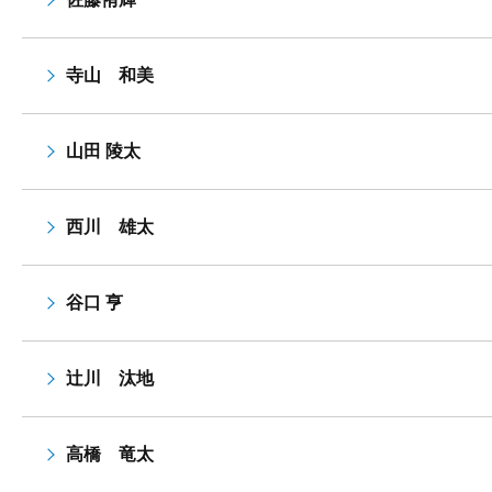
寺山 和美
山田 陵太
西川 雄太
谷口 亨
辻川 汰地
高橋 竜太