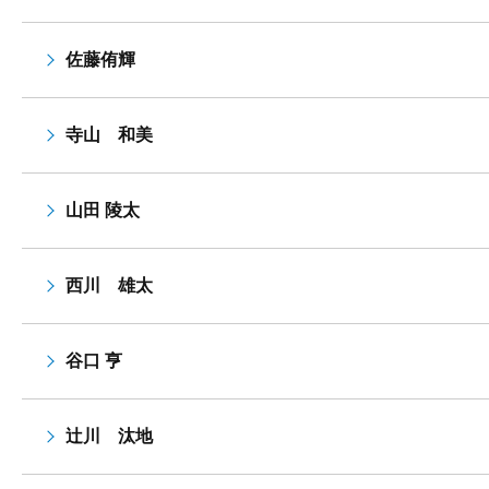
佐藤侑輝
寺山 和美
山田 陵太
西川 雄太
谷口 亨
辻川 汰地