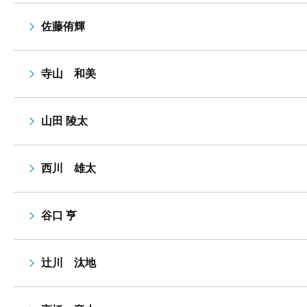
佐藤侑輝
寺山 和美
山田 陵太
西川 雄太
谷口 亨
辻川 汰地