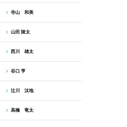
寺山 和美
山田 陵太
西川 雄太
谷口 亨
辻川 汰地
高橋 竜太