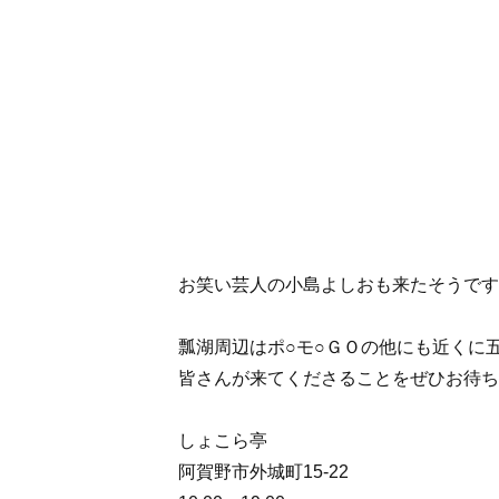
お笑い芸人の小島よしおも来たそうです…
瓢湖周辺はポ○モ○ＧＯの他にも近くに
皆さんが来てくださることをぜひお待ち
しょこら亭
阿賀野市外城町15-22