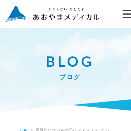
BLOG
ブログ
TOP
最近気になるもの②-Ｇｏｏｇｌｅ ＰＣ-。。。