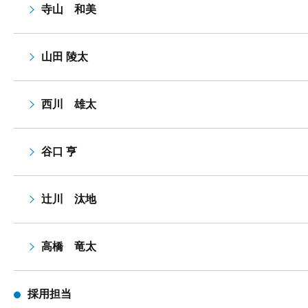
寺山 和美
山田 陵太
西川 雄太
谷口 亨
辻川 汰地
高橋 竜太
採用担当