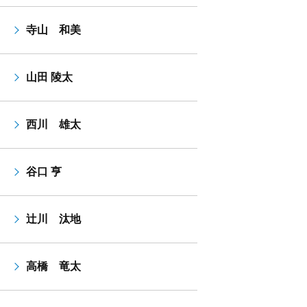
寺山 和美
山田 陵太
西川 雄太
谷口 亨
辻川 汰地
高橋 竜太