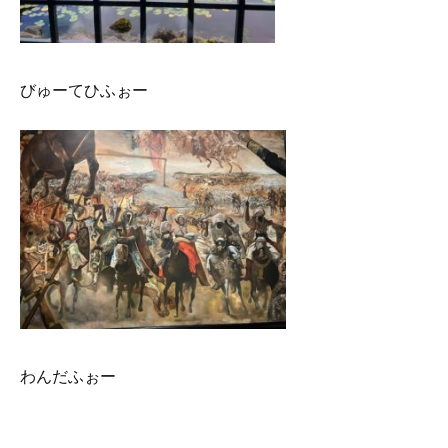
びゅーてひふぉー
わんだふぉー