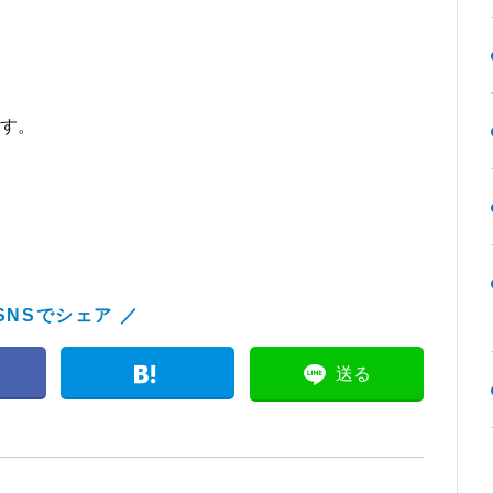
す。
SNSでシェア ／
送る