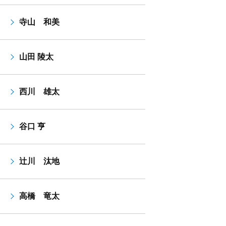
寺山 和美
山田 陵太
西川 雄太
谷口 亨
辻川 汰地
高橋 竜太