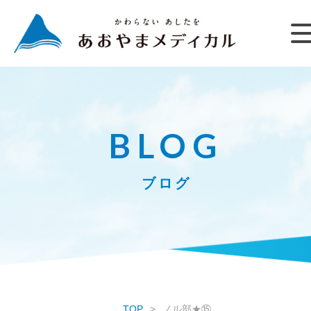
BLOG
ブログ
TOP
ノル部★⑮