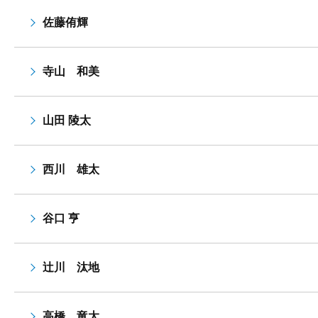
佐藤侑輝
寺山 和美
山田 陵太
西川 雄太
谷口 亨
辻川 汰地
高橋 竜太